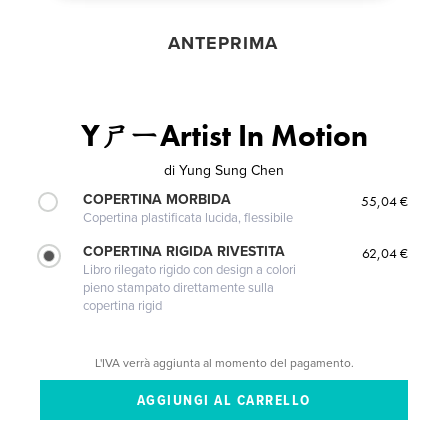
ANTEPRIMA
YㄕㄧArtist In Motion
di
Yung Sung Chen
COPERTINA MORBIDA
55,04 €
Copertina plastificata lucida, flessibile
COPERTINA RIGIDA RIVESTITA
62,04 €
Libro rilegato rigido con design a colori
pieno stampato direttamente sulla
copertina rigid
L'IVA verrà aggiunta al momento del pagamento.