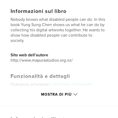
Informazioni sul libro
Nobody knows what disabled people can do. In this
book Yung Sung Chen shows us what he can do by
collecting his digital artworks together. He wants to
show how disabled people can contribute to
society.
Sito web dell'autore
http://www.mapurastudios.org.nz/
Funzionalità e dettagli
Categoria principale:
Libri d'arte e fotografia
Categorie aggiuntive
Computer e Internet
,
Nuova
MOSTRA DI PIÙ
Zelanda
Formato del progetto:
Quadrato piccolo, 18×18 cm
N° di pagine:
142