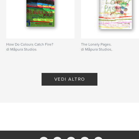
How Do Colours Catch Fire?
The Lonely Pages.
di Māpura Studios
di Māpura Studios,
VEDI ALTRO