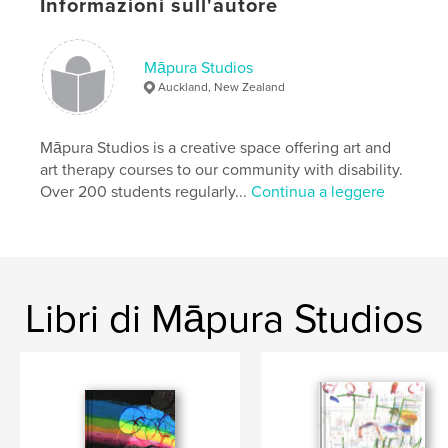
ISBN
Informazioni sull'autore
Copertina rigida rivestita: 9781034012405
Copertina morbida: 9781034012399
Māpura Studios
Data di pubblicazione:
nov 02, 2020
Auckland, New Zealand
Lingua
English
Māpura Studios is a creative space offering art and
art therapy courses to our community with disability.
Over 200 students regularly...
Continua a leggere
Libri di Māpura Studios