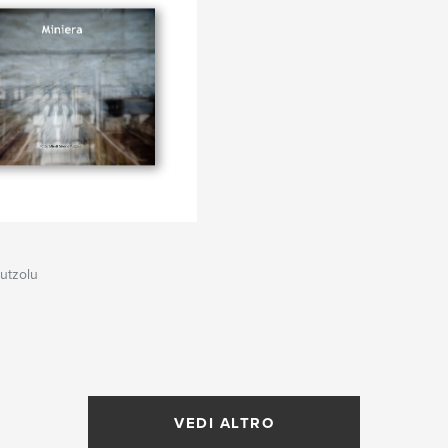
utzolu
VEDI ALTRO