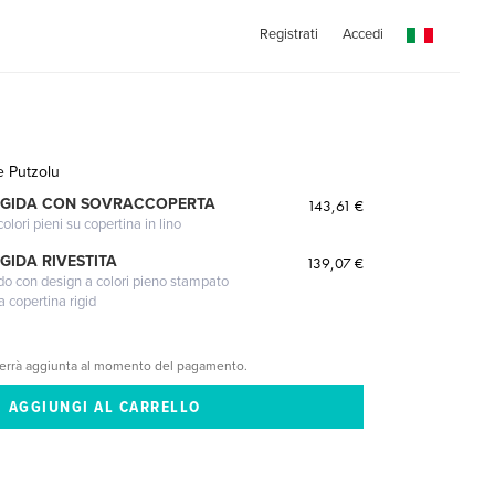
Registrati
Accedi
e Putzolu
IGIDA CON SOVRACCOPERTA
143,61 €
lori pieni su copertina in lino
GIDA RIVESTITA
139,07 €
gido con design a colori pieno stampato
a copertina rigid
verrà aggiunta al momento del pagamento.