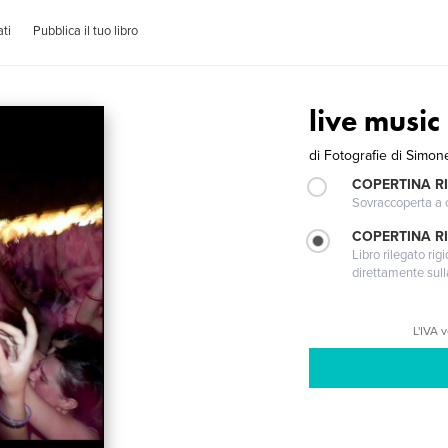
ti
Pubblica il tuo libro
live music
di
Fotografie di Simon
COPERTINA R
Sovraccoperta a co
COPERTINA RI
Libro rilegato ri
direttamente sull
L'IVA 