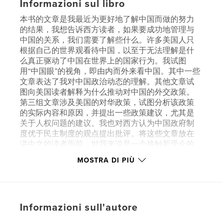
Informazioni sul libro
本书的文章是我最近为更好地了解中国而做的努力
的结果，我想告诉西方读者，如果要成功地管理与
中国的关系，我们需要了解些什么。许多美国人只
根据自己的世界观看待中国，以至于无法理解是什
么真正驱动了中国在世界上的国家行为。我试图
用“中国眼”的视角，即由内而外来看中国。其中一些
文章表达了我对中国政治动态的理解。其他文章试
图向美国读者解释为什么推动对中国的外交政策。
第三组文章涉及美国的对华政策，试图分析该政策
的实际内容和原因，并提出一些政策建议，尤其是
关于人权问题的建议。我也对西方认为中国政府制
度优于民主制度的观点提出批评。将这些文章放在
讲中文的读者面前，对我来说是一个接触新受众的
绝好机会。中西方之间的对话从来都不够，如今的
MOSTRA DI PIÙ
对话比后毛泽东时期的任何时候都更加受限。无论
我的观点是对还是错，我希望这本书的出版将成为
持续对话的一个步骤，有助于增进双方的理解。
—— 黎安友
Informazioni sull'autore