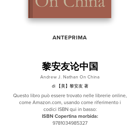
ANTEPRIMA
黎安友论中国
Andrew J. Nathan On China
di
【美】黎安友 著
Questo libro può essere trovato nelle librerie online,
come Amazon.com, usando come riferimento i
codici ISBN qui in basso:
ISBN Copertina morbida:
9781034985327