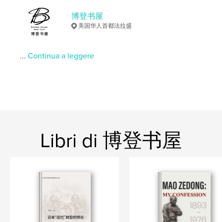
Funzionalità e dettagli
博登书屋
Categoria principale:
Cina
美国华人首都法拉盛
Categorie aggiuntive
Politica
Formato del progetto:
15×23 cm
...
Continua a leggere
N° di pagine:
298
ISBN
Copertina morbida: 9781034985327
Data di pubblicazione:
gen 14, 2022
Lingua
Undetermined
Parole chiave
Libri di 博登书屋
,
,
House
Bouden
博登书屋