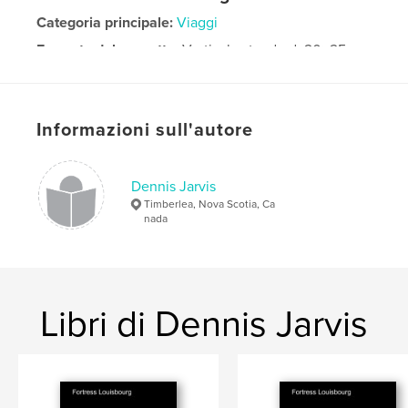
Categoria principale:
Viaggi
Formato del progetto:
Verticale standard, 20×25 cm
N° di pagine:
370
Data di pubblicazione:
feb 19, 2010
Parole chiave
Informazioni sull'autore
,
Tibet
China
Dennis Jarvis
Timberlea, Nova Scotia, Ca
nada
Libri di Dennis Jarvis