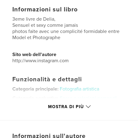
Informazioni sul libro
3eme livre de Delia,
Sensuel et sexy comme jamais
photos faite avec une complicité formidable entre
Model et Photographe
Sito web dell'autore
http://www.instagram.com
Funzionalità e dettagli
Categoria principale:
Fotografia artistica
Categorie aggiuntive
Sesso e relazioni personali
MOSTRA DI PIÙ
Formato del progetto:
US Letter, 22×28 cm
N° di pagine:
208
Data di pubblicazione:
mar 04, 2026
Lingua
English
Informazioni sull'autore