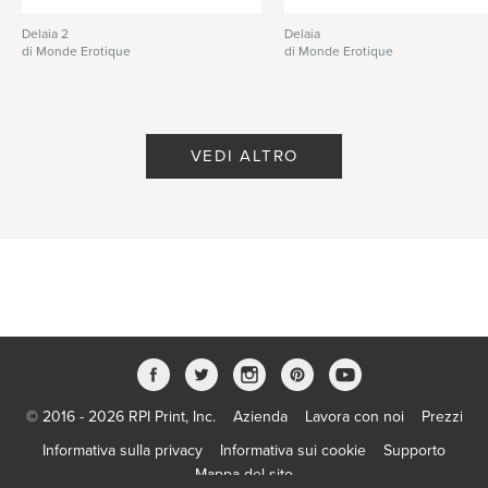
Delaia 2
Delaia
di Monde Erotique
di Monde Erotique
VEDI ALTRO
© 2016 - 2026 RPI Print, Inc.
Azienda
Lavora con noi
Prezzi
Informativa sulla privacy
Informativa sui cookie
Supporto
Mappa del sito