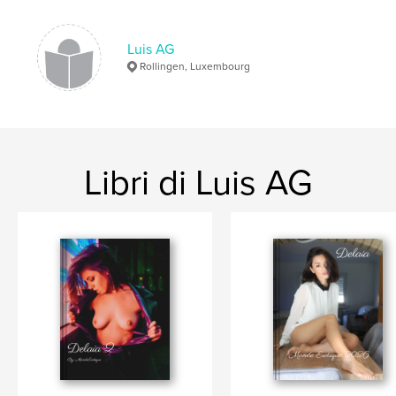
Parole chiave
luis.ag_photography
Luis AG
Rollingen, Luxembourg
Libri di Luis AG