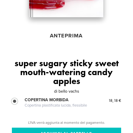
ANTEPRIMA
super sugary sticky sweet
mouth-watering candy
apples
di
bello vachs
COPERTINA MORBIDA
18,18 €
Copertina plastificata lucida, flessibile
L'IVA verrà aggiunta al momento del pagamento.