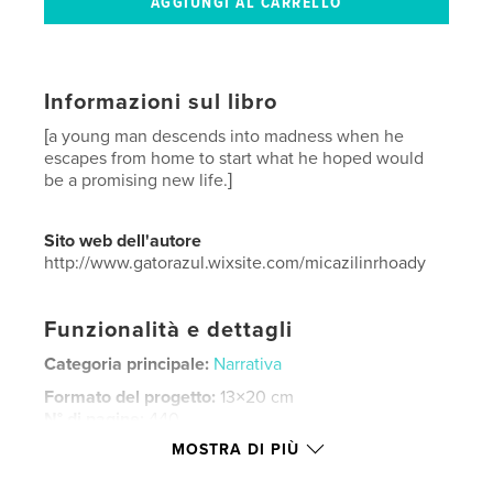
Informazioni sul libro
[a young man descends into madness when he
escapes from home to start what he hoped would
be a promising new life.]
Sito web dell'autore
http://www.gatorazul.wixsite.com/micazilinrhoady
Funzionalità e dettagli
Categoria principale:
Narrativa
Formato del progetto:
13×20 cm
N° di pagine:
440
MOSTRA DI PIÙ
ISBN
Copertina morbida: 9798240688584