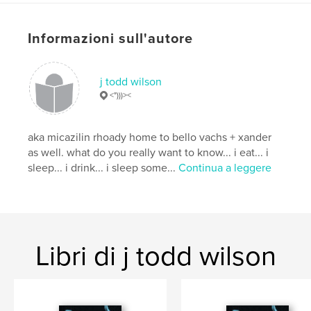
Data di pubblicazione:
mar 18, 2026
Lingua
English
Informazioni sull'autore
Parole chiave
,
,
,
homesickness
monsters
apples
candy
j todd wilson
<")))><
,
madness
aka micazilin rhoady home to bello vachs + xander
as well. what do you really want to know... i eat... i
sleep... i drink... i sleep some...
Continua a leggere
Libri di j todd wilson