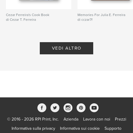
Cezar Ferreira's Cook Book
Memories For Julia E. Ferreira
di Cezar T. Ferreira
di cczar7f
VEDI ALTRO
© 2016 - 2026 RPI Print, Inc.
Azienda
Lavora con noi
Prezzi
Informativa sulla privacy
Informativa sui cookie
Supporto