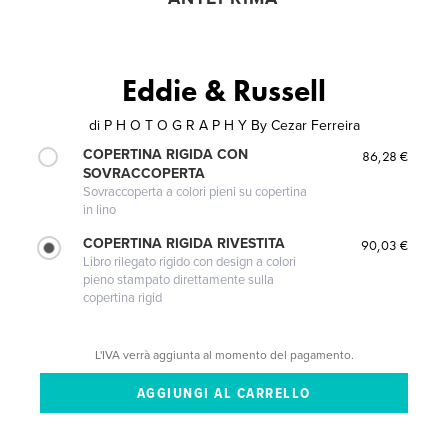
Eddie & Russell
di
P H O T O G R A P H Y By Cezar Ferreira
COPERTINA RIGIDA CON
86,28 €
SOVRACCOPERTA
Sovraccoperta a colori pieni su copertina
in lino
COPERTINA RIGIDA RIVESTITA
90,03 €
Libro rilegato rigido con design a colori
pieno stampato direttamente sulla
copertina rigid
L'IVA verrà aggiunta al momento del pagamento.