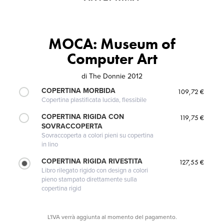
MOCA: Museum of
Computer Art
di
The Donnie 2012
COPERTINA MORBIDA
109,72 €
Copertina plastificata lucida, flessibile
COPERTINA RIGIDA CON
119,75 €
SOVRACCOPERTA
Sovraccoperta a colori pieni su copertina
in lino
COPERTINA RIGIDA RIVESTITA
127,55 €
Libro rilegato rigido con design a colori
pieno stampato direttamente sulla
copertina rigid
L'IVA verrà aggiunta al momento del pagamento.