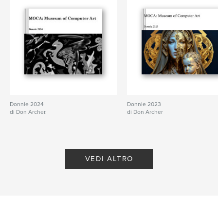
Funzionalità e dettagli
Categoria principale:
Libri d'arte e fotografia
Formato del progetto:
Orizzontale standard, 25×20
cm
N° di pagine:
150
Data di pubblicazione:
feb 06, 2012
Donnie 2024
Donnie 2023
di Don Archer.
di Don Archer
VEDI ALTRO