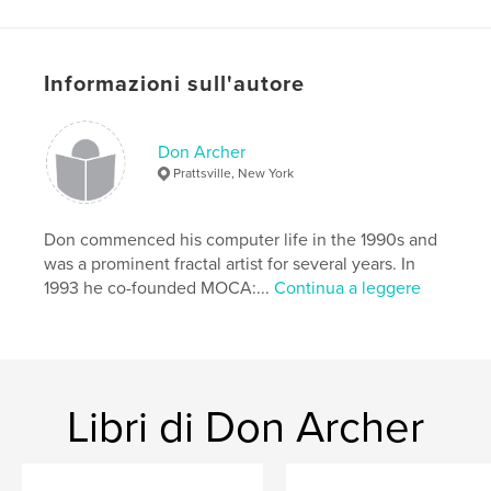
This is our 18th catalog documenting the history of
digital art
Informazioni sull'autore
in our era and a valuable promotional tool for all
contributing artists.
Don Archer
Prattsville, New York
Jurored by JD Jarvis. Includes Judge's Statement.
Eight
Don commenced his computer life in the 1990s and
was a prominent fractal artist for several years. In
prizewinners selected.
1993 he co-founded MOCA:...
Continua a leggere
Introduction by Don Archer, MOCA director. Design
by Steve Soper.
Libri di Don Archer