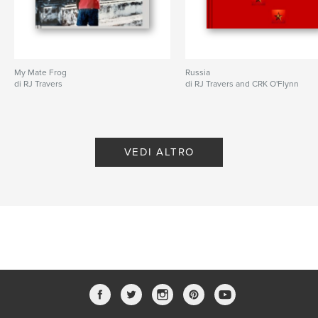
My Mate Frog
Russia
di RJ Travers
di RJ Travers and CRK O'Flynn
VEDI ALTRO