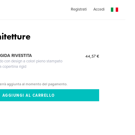
Registrati
Accedi
itetture
GIDA RIVESTITA
44,57 €
gido con design a colori pieno stampato
a copertina rigid
verrà aggiunta al momento del pagamento.