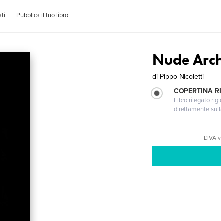
ti
Pubblica il tuo libro
Nude Arch
di
Pippo Nicoletti
COPERTINA RI
Libro rilegato ri
direttamente sull
L'IVA 