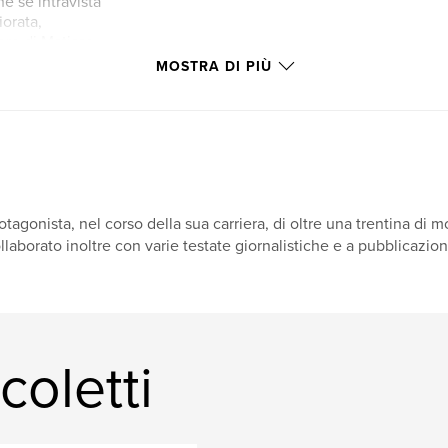
e se intravista
iorata,
oro di Matisse.
MOSTRA DI PIÙ
otagonista, nel corso della sua carriera, di oltre una trentina di mo
llaborato inoltre con varie testate giornalistiche e a pubblicazioni 
coletti