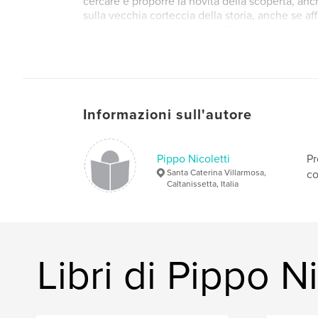
cercare e proporre la novità della scoperta, anch
sulla vecchia corteccia della storia, anche se aff
paradossalmente, sulla superficie di un capolav
Sito web dell'autore
http://www.pipponicoletti.it
Informazioni sull'autore
Pippo Nicoletti
Pr
Santa Caterina Villarmosa,
co
Caltanissetta, Italia
Libri di Pippo Ni