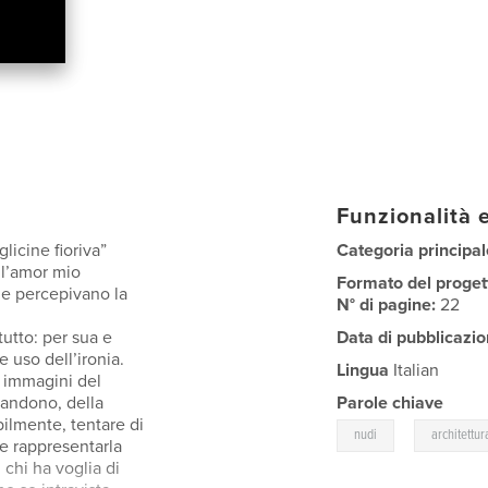
Funzionalità e
licine fioriva”
Categoria principal
 l’amor mio
Formato del proget
ne percepivano la
N° di pagine:
22
tutto: per sua e
Data di pubblicazio
e uso dell’ironia.
Lingua
Italian
 immagini del
bbandono, della
Parole chiave
bilmente, tentare di
,
nudi
architettur
 e rappresentarla
chi ha voglia di