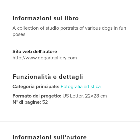
Informazioni sul libro
A collection of studio portraits of various dogs in fun
poses
Sito web dell'autore
http://www.dogartgallery.com
Funzionalità e dettagli
Categoria principale:
Fotografia artistica
Formato del progetto:
US Letter, 22×28 cm
N° di pagine:
52
Data di pubblicazione:
ott 27, 2017
Lingua
English
Parole chiave
Informazioni sull'autore
,
,
dog
portraiture
portraits