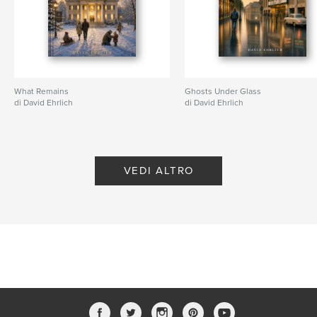
What Remains
Ghosts Under Glass
di David Ehrlich
di David Ehrlich
VEDI ALTRO