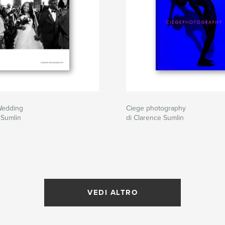
Wedding
Ciege photography
 Sumlin
di Clarence Sumlin
VEDI ALTRO