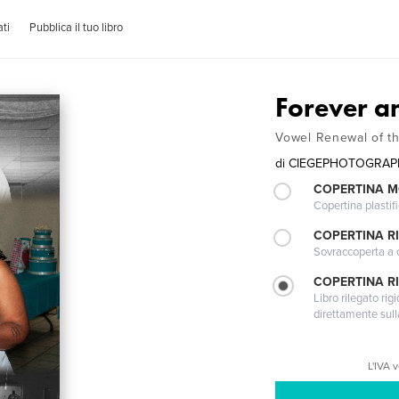
ti
Pubblica il tuo libro
Forever 
Vowel Renewal of th
di
CIEGEPHOTOGRAP
COPERTINA 
Copertina plastifi
COPERTINA R
Sovraccoperta a co
COPERTINA RI
Libro rilegato ri
direttamente sull
L'IVA 