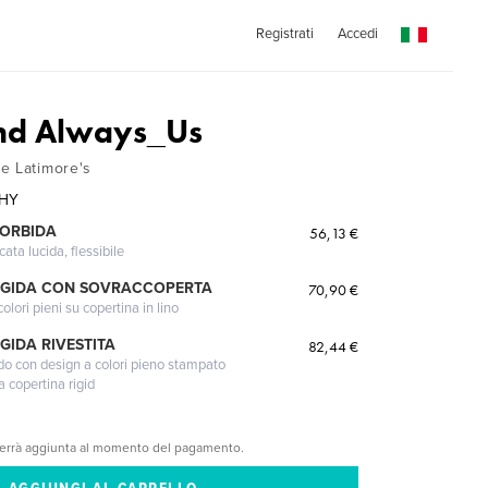
Registrati
Accedi
and Always_Us
e Latimore's
HY
MORBIDA
56,13 €
cata lucida, flessibile
IGIDA CON SOVRACCOPERTA
70,90 €
lori pieni su copertina in lino
GIDA RIVESTITA
82,44 €
gido con design a colori pieno stampato
a copertina rigid
verrà aggiunta al momento del pagamento.