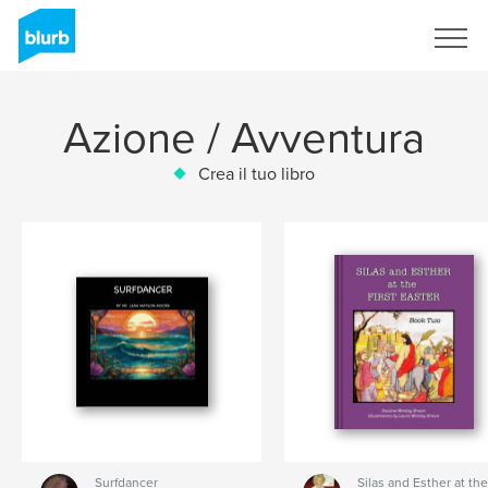
Registrati
Azione / Avventura
Crea il tuo libro
Surfdancer
Silas and Esther at the