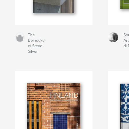
The
So
Beinecke
Art 
di Steve
di
Silver