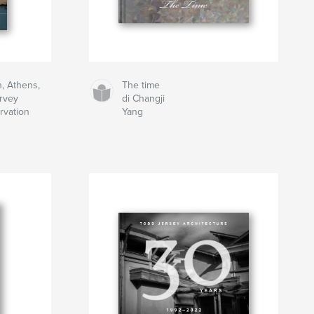
h, Athens,
The time
rvey
di Changji
rvation
Yang