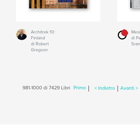
Architrek 10:
Mexi
Finland
di P
di Robert
Sra
Gregson
|
|
981-1000 di 7429 Libri
Primo
< Indietro
Avanti >