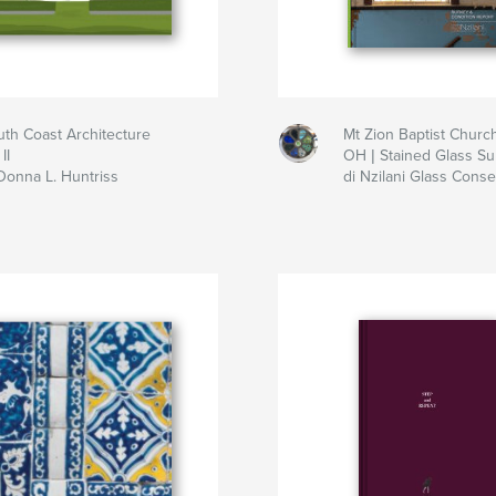
uth Coast Architecture
Mt Zion Baptist Churc
II
OH | Stained Glass Su
 Donna L. Huntriss
di Nzilani Glass Conse