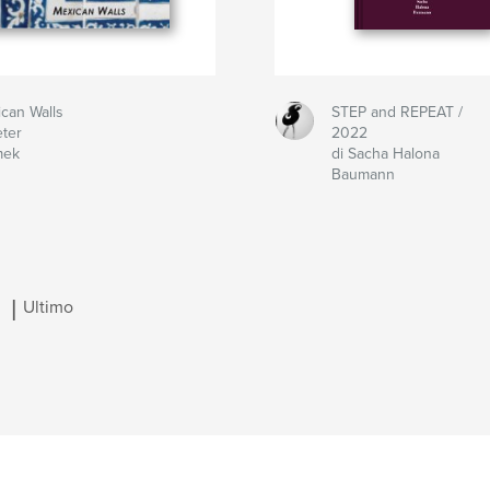
can Walls
STEP and REPEAT /
eter
2022
mek
di Sacha Halona
Baumann
|
Ultimo