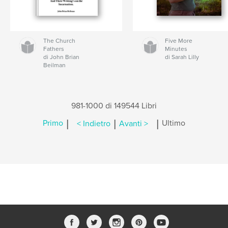
The Church
Five More
Fathers
Minutes
di John Brian
di Sarah Lilly
Beilman
981-1000 di 149544 Libri
|
|
|
Primo
< Indietro
Avanti >
Ultimo