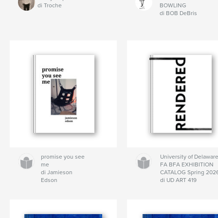
di Troche
BOWLING
di BOB DeBris
promise you see
University of Delawar
me
FA BFA EXHIBITION
di Jamieson
CATALOG Spring 202
Edson
di UD ART 419