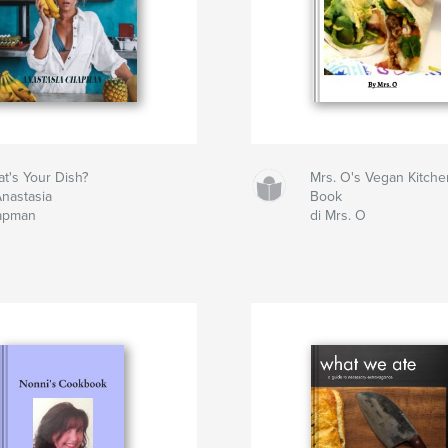
t's Your Dish?
Mrs. O's Vegan Kitch
Anastasia
Book
apman
di Mrs. O