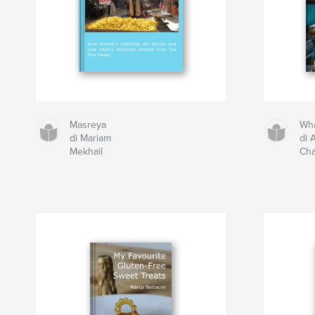
Masreya
Wha
di Mariam
di 
Mekhail
Ch