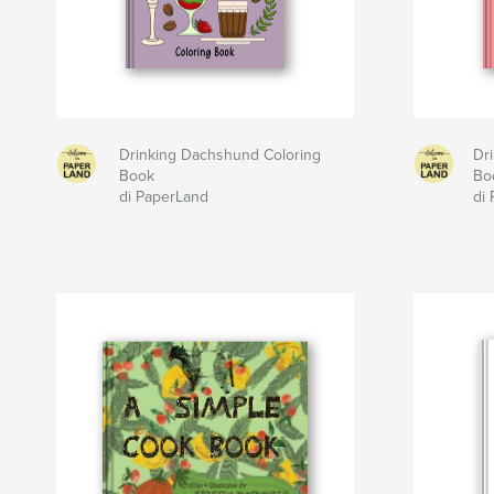
Drinking Dachshund Coloring
Dri
Book
Bo
di PaperLand
di