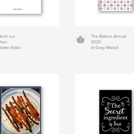
 doch nur
The Bakers Annual
chen
2020
tefan Keller
di Greg WIxted