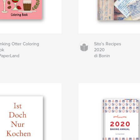
nking Otter Coloring
Sito's Recipes
ok
2020
 PaperLand
di Bonin