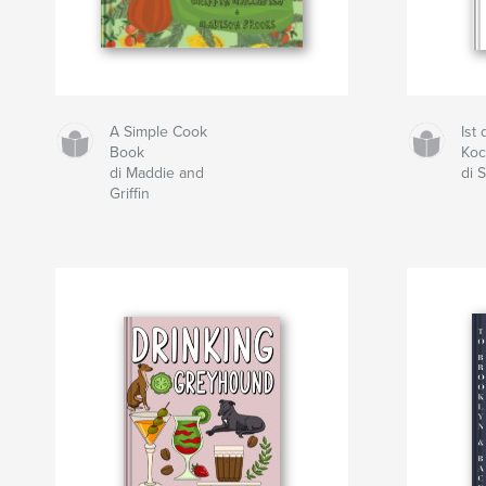
A Simple Cook
Ist
Book
Ko
di Maddie and
di S
Griffin