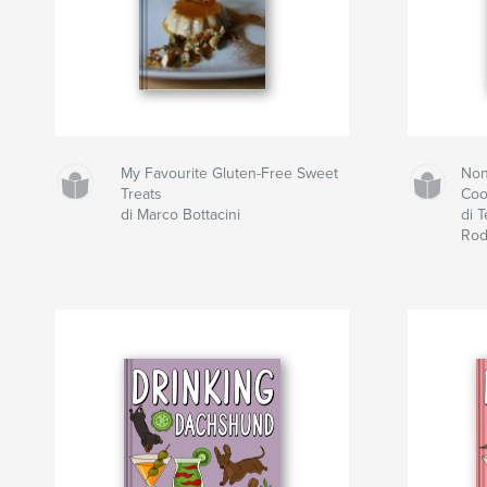
My Favourite Gluten-Free Sweet
Non
Treats
Coo
di Marco Bottacini
di 
Rod