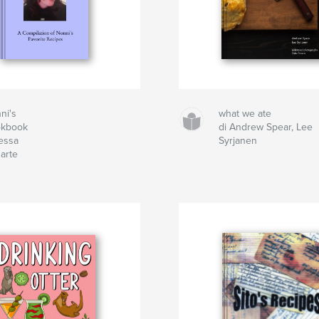
ni's
what we ate
kbook
di Andrew Spear, Lee
Tessa
Syrjanen
arte