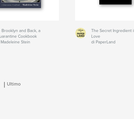
o Brooklyn and Back, a
The Secret Ingredient i
uarantine Cookbook
Love
i Madeleine Stein
di PaperLand
|
Ultimo