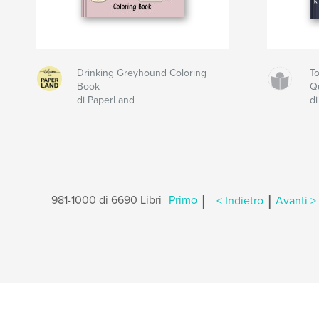
Drinking Greyhound Coloring
T
Book
Q
di PaperLand
d
|
|
981-1000 di 6690 Libri
Primo
< Indietro
Avanti >