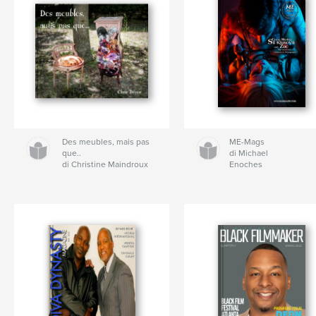
Des meubles, mais pas
ME-Mags
que..
di Michael
di Christine Maindroux
Enoches