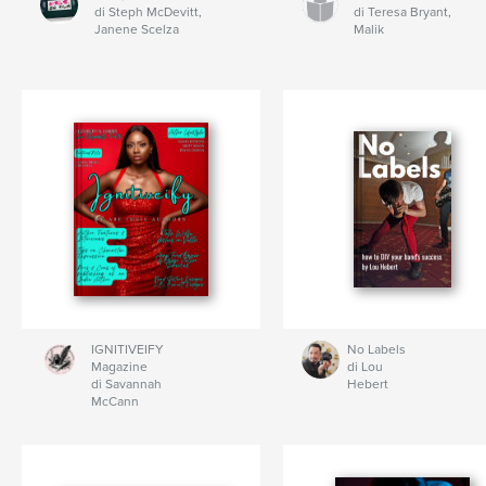
di Steph McDevitt,
di Teresa Bryant,
Janene Scelza
Malik
IGNITIVEIFY
No Labels
Magazine
di Lou
di Savannah
Hebert
McCann