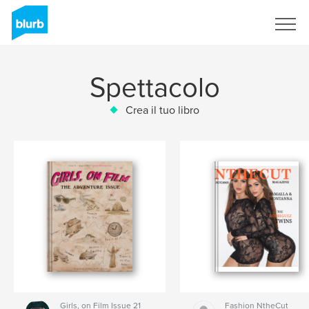
Registrati
Spettacolo
Crea il tuo libro
Girls, on Film Issue 21
Fashion NtheCut