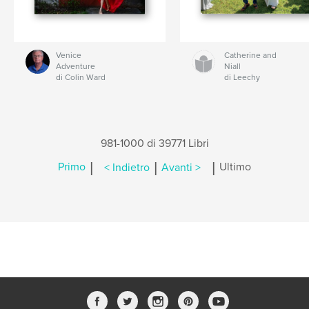
Venice
Catherine and
Adventure
Niall
di Colin Ward
di Leechy
981-1000 di 39771 Libri
|
|
|
Primo
< Indietro
Avanti >
Ultimo