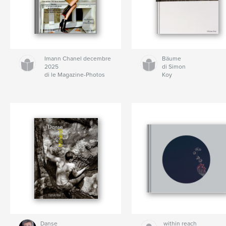
Imann Chanel decembre
Bäume
2025
di Simon
di le Magazine-Photos
Koy
Danse
within reach