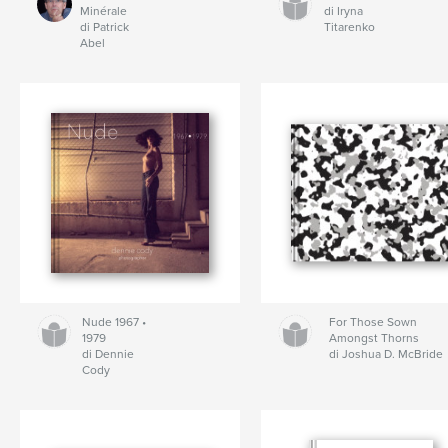
Minérale
di Iryna
di Patrick
Titarenko
Abel
Nude 1967 •
For Those Sown
1979
Amongst Thorns
di Dennie
di Joshua D. McBride
Cody