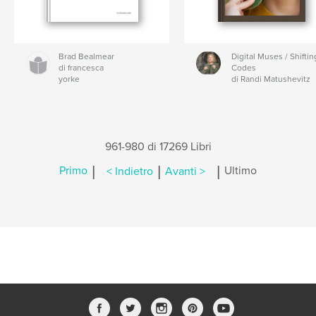
Brad Bealmear
Digital Muses / Shiftin
di francesca
Codes
yorke
di Randi Matushevitz
961-980 di 17269 Libri
|
|
|
Primo
< Indietro
Avanti >
Ultimo