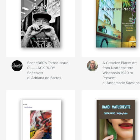
Scene360's Tattoo Issue
A Creative Place: Art
01 — JACK RUDY
from Northeastern
Softcover
Wisconsin 1940 to
di Adriana de Barros
Present
di Annemarie Sawkins