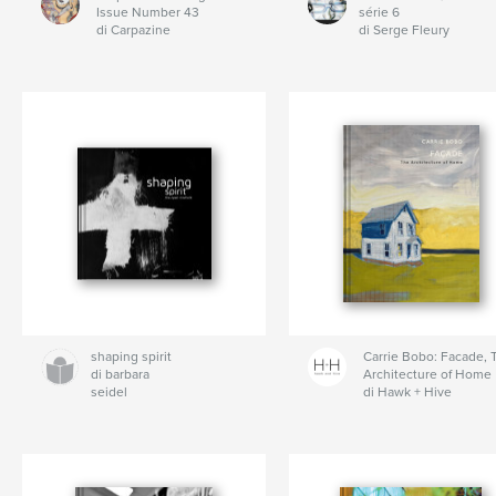
Issue Number 43
série 6
di Carpazine
di Serge Fleury
shaping spirit
Carrie Bobo: Facade, 
di barbara
Architecture of Home
seidel
di Hawk + Hive