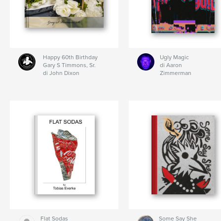
Happy 60th Birthday
Ugly Magic
Gary S Timmons, Sr.
di Aaron
di John Dixon
Zimmerman
Flat Sodas
Some Say She