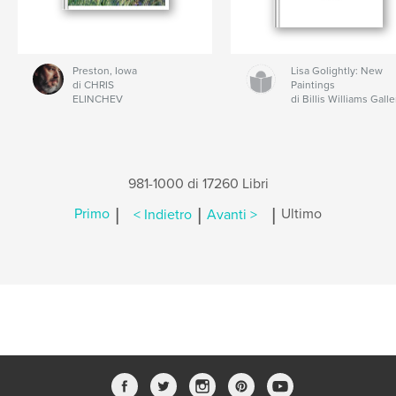
Preston, Iowa
Lisa Golightly: New
di CHRIS
Paintings
ELINCHEV
di Billis Williams Galle
981-1000 di 17260 Libri
|
|
|
Primo
< Indietro
Avanti >
Ultimo