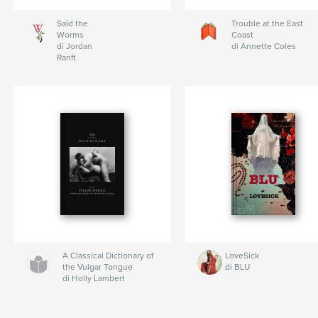
Said the
Trouble at the East
Worms
Coast
di Jordan
di Annette Coles
Ranft
A Classical Dictionary of
LoveSick
the Vulgar Tongue
di BLU
di Holly Lambert