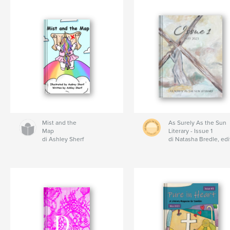
Mist and the
As Surely As the Sun
Map
Literary - Issue 1
di Ashley Sherf
di Natasha Bredle, edi