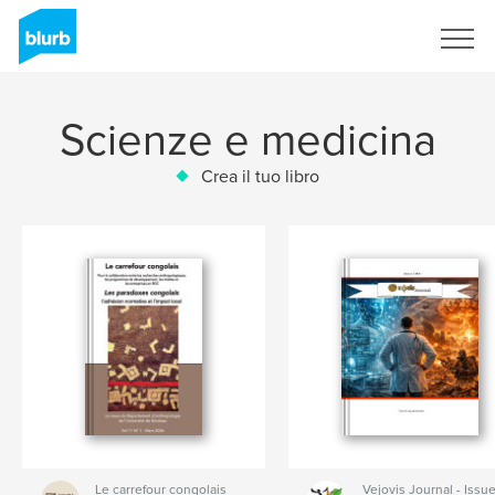
Registrati
Scienze e medicina
Crea il tuo libro
Le carrefour congolais
Vejovis Journal - Issue 