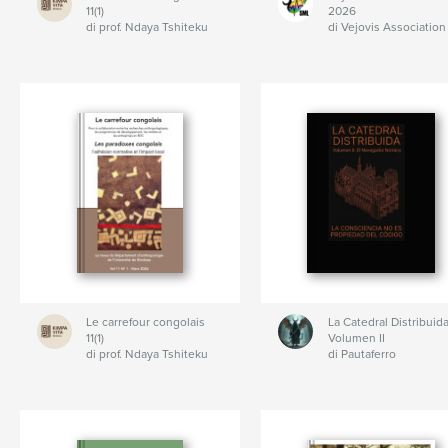
11(1)
2026
di prof. Ndaya Tshiteku
di Vejovis Association
Le carrefour congolais
La Catedral Distribuida
11(1)
Volumen II
di prof. Ndaya Tshiteku
di Pautaferro