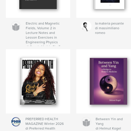
Electric and Magnetic
la materia pesante
Fields, Volume 2 in
di massimiliano
Lecture Notes and
romeo
Lesson Exercises in
Engineering Physics
di Gary L. Mathis Ph. D.
PREFERRED HEALTH
Between Yin and
MAGAZINE Winter 2026
Yang
di Preferred Health
di Helmut Kogel