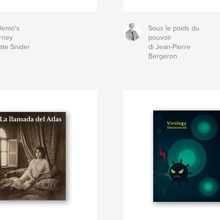
llemo's
Sous le poids du
rney
pouvoir
ate Snider
di Jean-Pierre
Bergeron