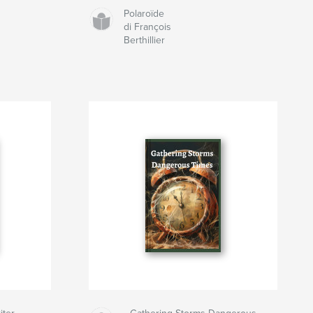
Polaroïde
di François
Berthillier