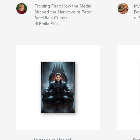
Framing Fear: How the Media
My
Shaped the Narrative of Peter
Bo
Sutcliffe's Crimes
di 
di Emily Ellis