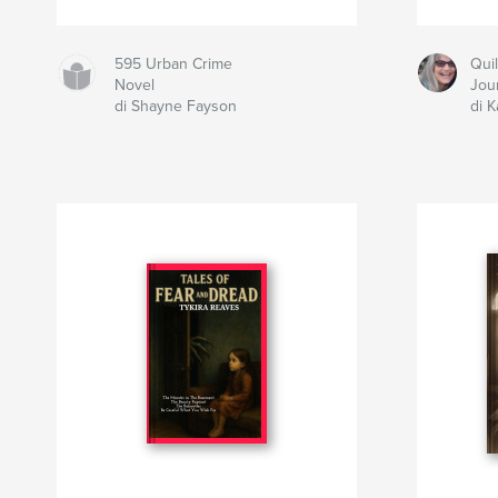
595 Urban Crime
Qui
Novel
Jou
di Shayne Fayson
di K