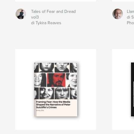
Tales of Fear and Dread
Lla
vol3
di 
di Tykira Reaves
Pho