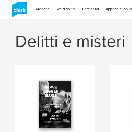
Categorie
Scelti da noi
Best seller
Appena pubblica
Delitti e misteri