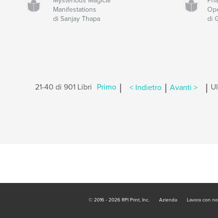
Mysterious Magical
Pha
Manifestations
Op
di Sanjay Thapa
di 
|
|
|
21-40 di 901 Libri
Primo
< Indietro
Avanti >
U
© 2016 - 2026 RPI Print, Inc.
Azienda
Lavora con no