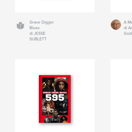
Grave Digger
A M
Blues
di A
di JESSE
God
SUBLETT