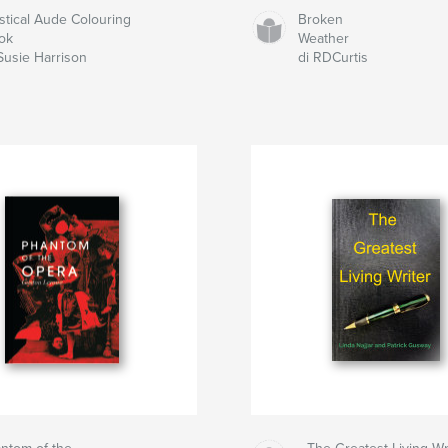
stical Aude Colouring
Broken
ok
Weather
Susie Harrison
di RDCurtis