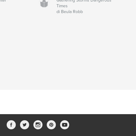
iter
Gathering Storms Dangerous
Times
di Beula Robb