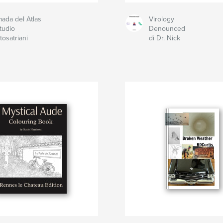
mada del Atlas
Virology
Studio
Denounced
tosatriani
di Dr. Nick