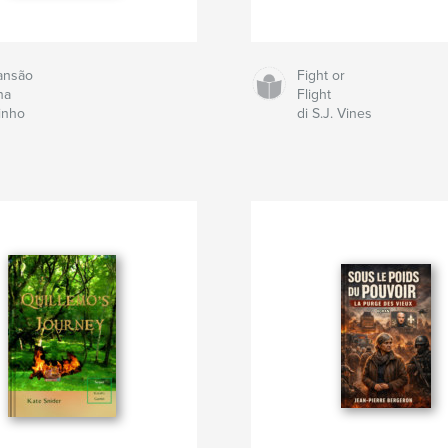
ansão
Fight or
na
Flight
inho
di S.J. Vines