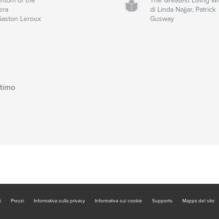
ntom of the
The Greatest Living Wr
era
di Linda Najjar, Patrick
Gaston Leroux
Gusway
ltimo
i
Prezzi
Informativa sulla privacy
Informativa sui cookie
Supporto
Mappa del sito