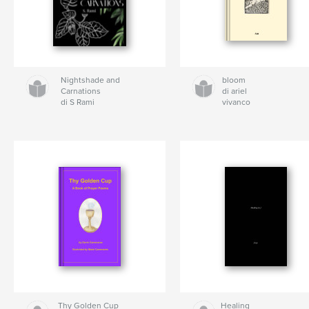
Nightshade and
bloom
Carnations
di ariel
di S Rami
vivanco
Thy Golden Cup
Healing