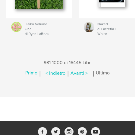
Haiku Volume
Naked
One
di Lacretia I.
di Ryan LaBeau
White
981-1000 di 16445 Libri
|
|
|
Primo
< Indietro
Avanti >
Ultimo