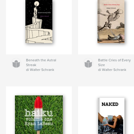
Beneath the Astral
Battle Cries of Every
Streak
Size
di Walter Schrank
di Walter Schrank