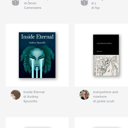
di Devin
(n.)
Camenares
di fzp
Inside Eternal
everywhere and
di Audrey
nowhere
Spuzzillo
di jackie scutt