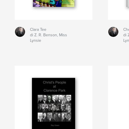
Clara Tee
Che
di Z. R. Benson, Miss
di 
Lynsie
Lyn