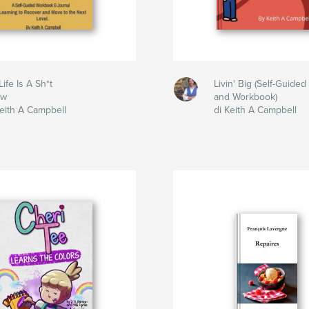
ife Is A Sh*t
Livin' Big (Self-Guided
ow
and Workbook)
Keith A Campbell
di Keith A Campbell