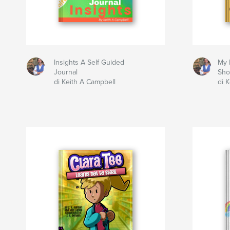
Insights A Self Guided
My L
Journal
Sh
di Keith A Campbell
di 