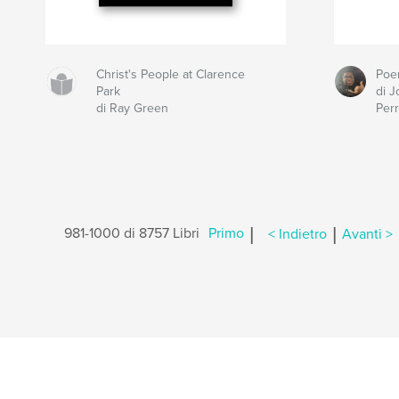
Christ's People at Clarence
Poe
Park
di J
di Ray Green
Per
|
|
981-1000 di 8757 Libri
Primo
< Indietro
Avanti >