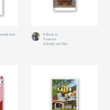
Sweatt and
A Book to
Treasure
di Emily van Rijn