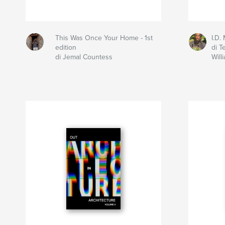
This Was Once Your Home - 1st
I.D.
edition
di Te
di Jemal Countess
Will