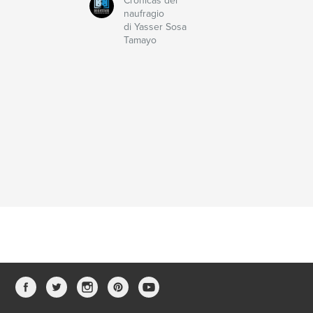
Crónicas del
naufragio
di Yasser Sosa
Tamayo