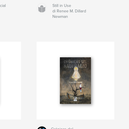
ial
Still in Use
di Renee M. Dillard
Newman