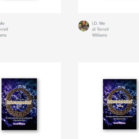
 Me
I.D. Me
rrell
di Terrell
iams
Williams