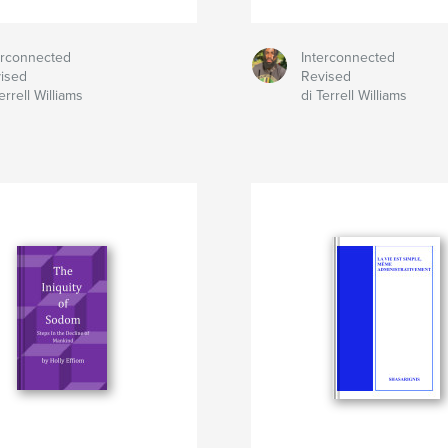
erconnected
Interconnected
ised
Revised
errell Williams
di Terrell Williams