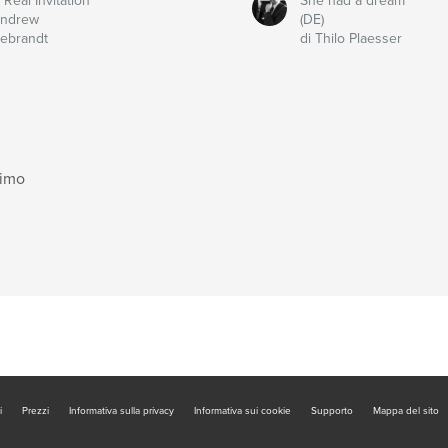
 Real Invitation
She had a dream
Andrew
(DE)
debrandt
di Thilo Plaesser
timo
i
Prezzi
Informativa sulla privacy
Informativa sui cookie
Supporto
Mappa del sito