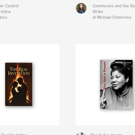
er Control
Communes and the Soc
ristina
Strike
toru
di Michael Cisternino