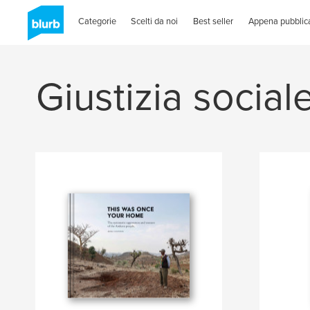
Categorie
Scelti da noi
Best seller
Appena pubblica
Giustizia social