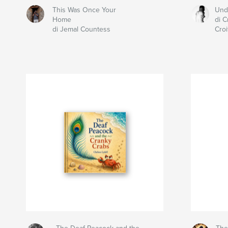
This Was Once Your
Und
Home
di C
di Jemal Countess
Croi