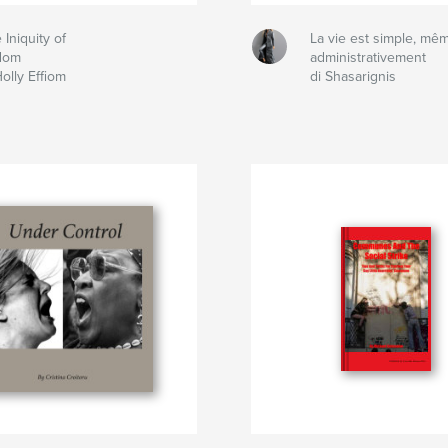
 Iniquity of
La vie est simple, mê
dom
administrativement
Holly Effiom
di Shasarignis