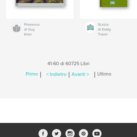
Provence
Scozia
di Guy
di Kiddy
Krier
Travel
41-60 di 60725 Libri
|
|
|
Primo
< Indietro
Avanti >
Ultimo