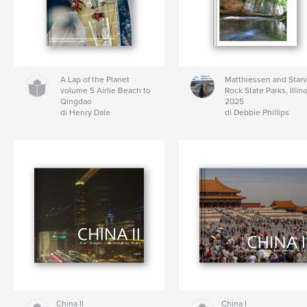
A Lap of the Planet
Matthiessen and Star
volume 5 Airlie Beach to
Rock State Parks, Illino
Qingdao
2025
di Henry Dale
di Debbie Phillips
China II
China I