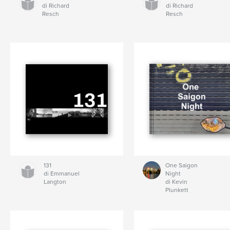
di Richard
di Richard
Resch
Resch
131
One Saigon
di Emmanuel
Night
Langton
di Kevin
Plunkett