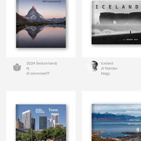
2024 Switzerland(
Iceland
II)
di Nándor
di stevenke17
Nagy