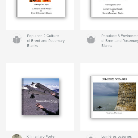
Populace 2 Culture
Populace 3 Environm
di Brent and Rosemary
di Brent and Rosemar
Blanks
Blanks
Kilimanjaro Porter
Lumières océanes