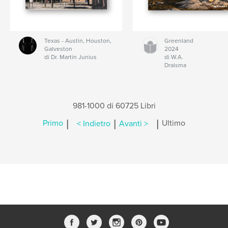
Texas - Austin, Houston,
Greenland
Galveston
2024
di Dr. Martin Junius
di W.A.
Draisma
981-1000 di 60725 Libri
|
|
|
Primo
< Indietro
Avanti >
Ultimo