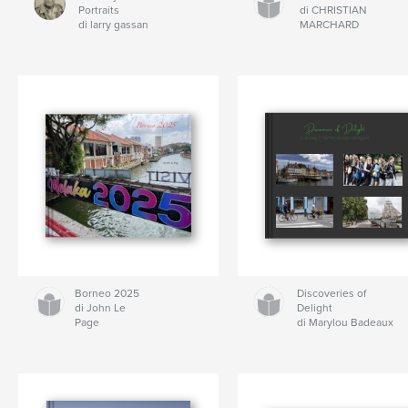
Portraits
di CHRISTIAN
di larry gassan
MARCHARD
Borneo 2025
Discoveries of
di John Le
Delight
Page
di Marylou Badeaux