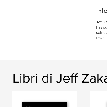
Inf
Jeff Z
has pu
self-d
travel
Libri di Jeff Za