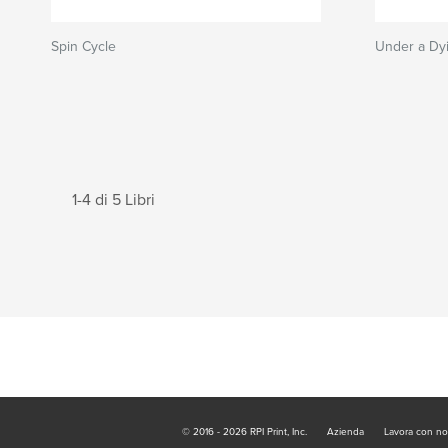
Spin Cycle
Under a Dy
1-4 di 5 Libri
© 2016 - 2026 RPI Print, Inc.
Azienda
Lavora con no