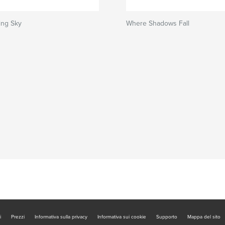
ing Sky
Where Shadows Fall
i
Prezzi
Informativa sulla privacy
Informativa sui cookie
Supporto
Mappa del sito