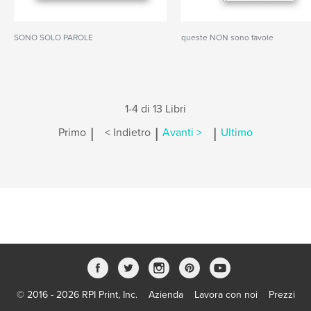
SONO SOLO PAROLE
queste NON sono favole
1-4 di 13 Libri
|
|
|
Primo
< Indietro
Avanti >
Ultimo
© 2016 - 2026 RPI Print, Inc.
Azienda
Lavora con noi
Prezzi