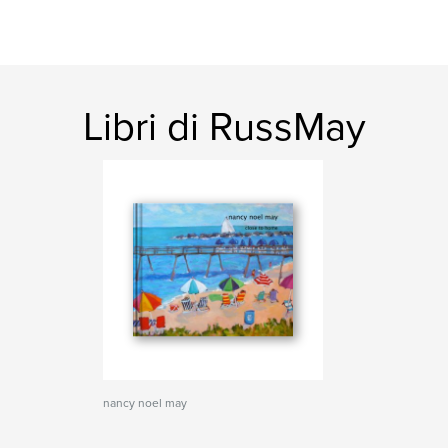
Libri di RussMay
nancy noel may