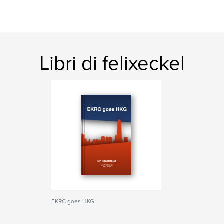
Libri di felixeckel
EKRC goes HKG