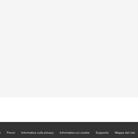
i
Prezzi
Informativa sulla privacy
Informativa sui cookie
Supporto
Mappa del sito