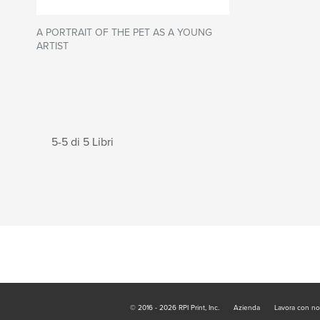
A PORTRAIT OF THE PET AS A YOUNG
ARTIST
5-5 di 5 Libri
© 2016 - 2026 RPI Print, Inc.
Azienda
Lavora con no