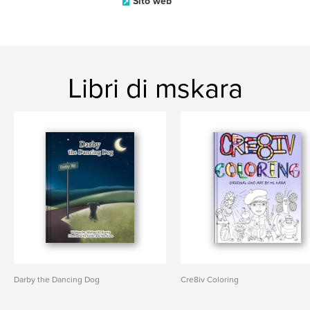
Sito web
Libri di mskara
Darby the Dancing Dog
Cre8iv Coloring