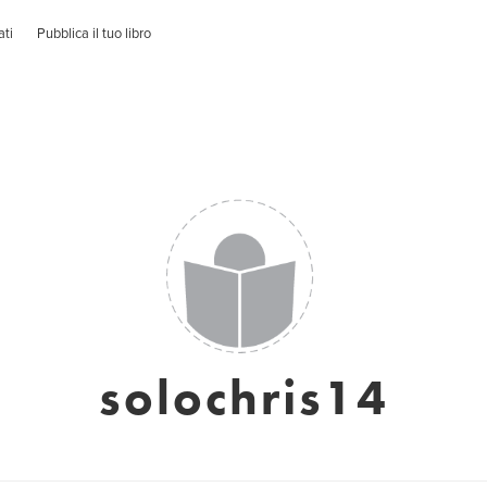
ati
Pubblica il tuo libro
solochris14