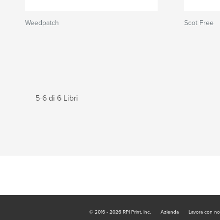
Weedpatch
Scot Free
5-6 di 6 Libri
© 2016 - 2026 RPI Print, Inc.
Azienda
Lavora con no