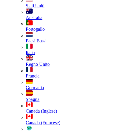
Stati Uniti
Australia
Portogallo
Paesi Bassi
Italia
Regno Unito
Francia
Germania
Spagna
Canada (Inglese)
Canada (Francese)