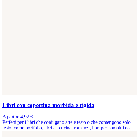
Libri con copertina morbida e rigida
A partire 4,92 €
Perfetti per i libri che coniugano arte e testo o che contengono solo
testo, come portfolio, libri da cucina, romanzi, libri per bambini ecc.