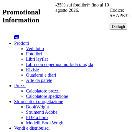
-35% sui fotolibri* fino al 10
|
agosto 2026.
Codice:
Promotional
SHAPE35
Information
|
Dettagli
Prodotti
Vedi tutto
Fotolibri
Libri layflat
Libri con copertina morbida o rigida
Riviste
Quaderni e diari
Arte da parete
Prezzi
Calcolatore prezzi
Calcolatore spedizione
Strumenti di progettazione
BookWright
Strumenti Adobe
PDF a libro
Modelli BookWright
Vendi e distribuisci