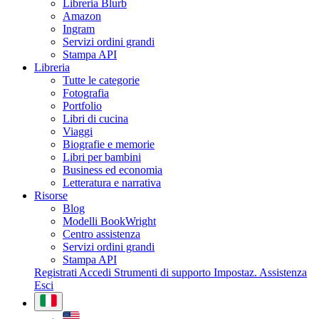
Libreria Blurb
Amazon
Ingram
Servizi ordini grandi
Stampa API
Libreria
Tutte le categorie
Fotografia
Portfolio
Libri di cucina
Viaggi
Biografie e memorie
Libri per bambini
Business ed economia
Letteratura e narrativa
Risorse
Blog
Modelli BookWright
Centro assistenza
Servizi ordini grandi
Stampa API
Registrati
Accedi
Strumenti di supporto
Impostaz.
Assistenza
Esci