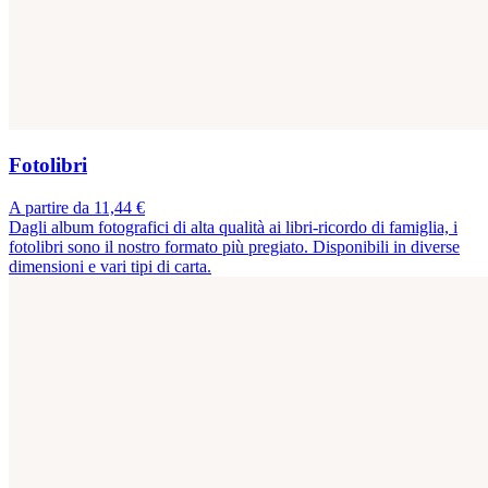
Fotolibri
A partire da 11,44 €
Dagli album fotografici di alta qualità ai libri-ricordo di famiglia, i
fotolibri sono il nostro formato più pregiato. Disponibili in diverse
dimensioni e vari tipi di carta.