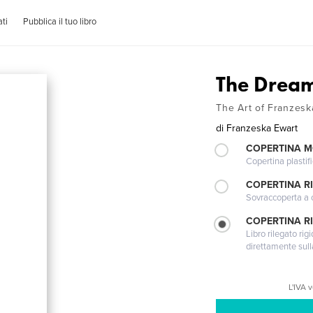
ti
Pubblica il tuo libro
The Dream
The Art of Franzesk
di
Franzeska Ewart
COPERTINA 
Copertina plastifi
COPERTINA R
Sovraccoperta a co
COPERTINA RI
Libro rilegato ri
direttamente sull
L'IVA 