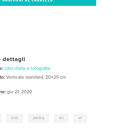
 dettagli
e:
Libri d'arte e fotografia
to:
Verticale standard, 20×25 cm
ne:
giu 21, 2020
,
,
,
,
birds
painting
oils
art