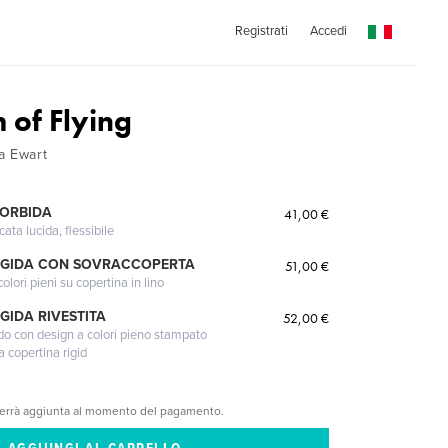
Registrati
Accedi
 of Flying
a Ewart
MORBIDA
41,00 €
cata lucida, flessibile
IGIDA CON SOVRACCOPERTA
51,00 €
lori pieni su copertina in lino
GIDA RIVESTITA
52,00 €
gido con design a colori pieno stampato
a copertina rigid
verrà aggiunta al momento del pagamento.