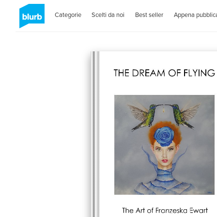
Categorie
Scelti da noi
Best seller
Appena pubblica