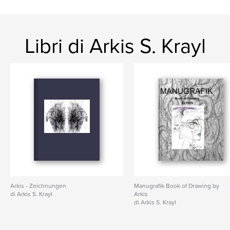
Libri di Arkis S. Krayl
Arkis - Zeichnungen
Manugrafik Book of Drawing by
di Arkis S. Krayl
Arkis
di Arkis S. Krayl