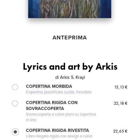
ANTEPRIMA
Lyrics and art by Arkis
di
Arkis S. Krayl
COPERTINA MORBIDA
15,13 €
Copertina plastificata lucida, flessibile
COPERTINA RIGIDA CON
22,18 €
SOVRACCOPERTA
Sovraccoperta a colori pieni su copertina
in lino
COPERTINA RIGIDA RIVESTITA
22,65 €
Libro rilegato rigido con design a colori