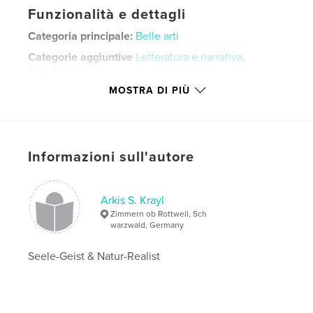
Funzionalità e dettagli
Categoria principale:
Belle arti
Categorie aggiuntive
Letteratura e narrativa
,
Ispirazione
MOSTRA DI PIÙ
Formato del progetto:
15×23 cm
N° di pagine:
24
ISBN
Copertina rigida rivestita: 9781715170974
Informazioni sull'autore
Copertina rigida con sovraccoperta: 9781715170981
Copertina morbida: 9781715170998
Arkis S. Krayl
Data di pubblicazione:
lug 07, 2020
Zimmern ob Rottweil, Sch
Lingua
German
warzwald, Germany
Parole chiave
Seele-Geist & Natur-Realist
,
,
,
,
Kunst
Vision
Magie
Lyrik
Magick