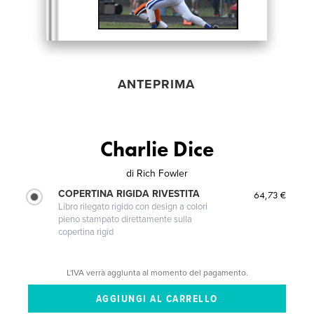
ANTEPRIMA
Charlie Dice
di
Rich Fowler
COPERTINA RIGIDA RIVESTITA
64,73 €
Libro rilegato rigido con design a colori
pieno stampato direttamente sulla
copertina rigid
L'IVA verrà aggiunta al momento del pagamento.