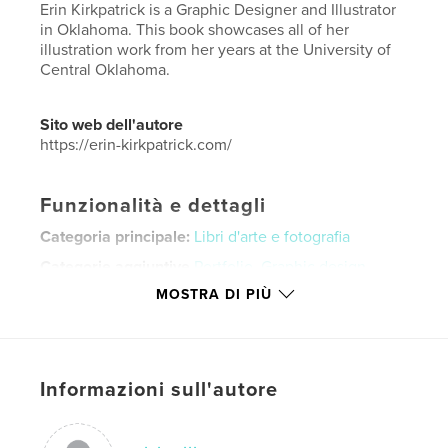
Erin Kirkpatrick is a Graphic Designer and Illustrator
in Oklahoma. This book showcases all of her
illustration work from her years at the University of
Central Oklahoma.
Sito web dell'autore
https://erin-kirkpatrick.com/
Funzionalità e dettagli
Categoria principale:
Libri d'arte e fotografia
Categorie aggiuntive
Portfolio
,
Graphic design
MOSTRA DI PIÙ
Formato del progetto:
Orizzontale standard, 25×20
cm
N° di pagine:
28
Data di pubblicazione:
nov 23, 2020
Informazioni sull'autore
Lingua
English
Parole chiave