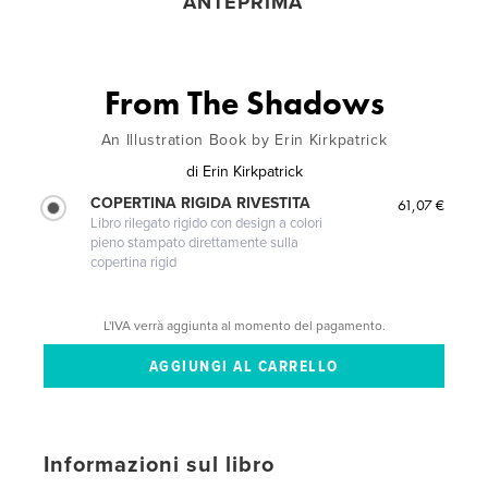
ANTEPRIMA
From The Shadows
An Illustration Book by Erin Kirkpatrick
di
Erin Kirkpatrick
COPERTINA RIGIDA RIVESTITA
61,07 €
Libro rilegato rigido con design a colori
pieno stampato direttamente sulla
copertina rigid
L'IVA verrà aggiunta al momento del pagamento.
Informazioni sul libro