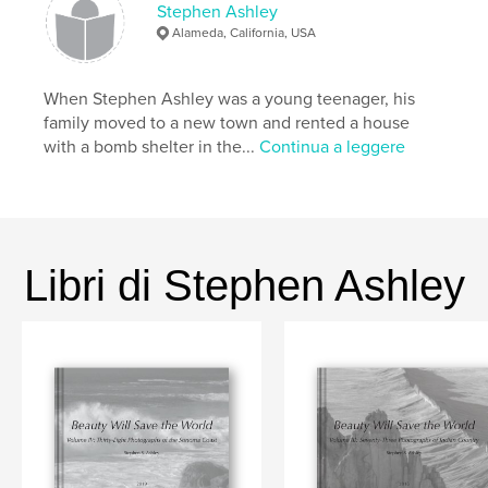
cm
Stephen Ashley
N° di pagine:
50
Alameda, California, USA
ISBN
Copertina morbida: 9781715961329
When Stephen Ashley was a young teenager, his
Data di pubblicazione:
nov 30, 2020
family moved to a new town and rented a house
with a bomb shelter in the...
Continua a leggere
Lingua
English
Parole chiave
,
,
,
,
ship
Oakland
Navy
crane
port
Libri di Stephen Ashley