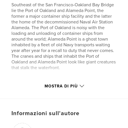
Southeast of the San Francisco-Oakland Bay Bridge
lie the Port of Oakland and Alameda Point, the
former a major container ship facility and the latter
the home of the decommissioned Naval Air Station
Alameda. The Port of Oakland is noisy with the
loading and unloading of container ships from
around the world; Alameda Point is a ghost town
inhabited by a fleet of old Navy transports waiting
year after year for a recall to duty that never comes.
The cranes and ships that inhabit the Port of
Oakland and Alameda Point look like giant creatures
that stalk the waterfront.
Sito web dell'autore
MOSTRA DI PIÙ
http://nigrumetalbum.com
Funzionalità e dettagli
Informazioni sull'autore
Categoria principale:
Fotografia artistica
Formato del progetto:
Orizzontale standard, 25×20