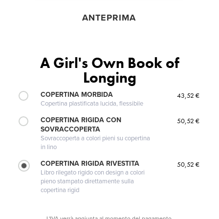
ANTEPRIMA
A Girl's Own Book of
Longing
COPERTINA MORBIDA
43,52 €
Copertina plastificata lucida, flessibile
COPERTINA RIGIDA CON
50,52 €
SOVRACCOPERTA
Sovraccoperta a colori pieni su copertina
in lino
COPERTINA RIGIDA RIVESTITA
50,52 €
Libro rilegato rigido con design a colori
pieno stampato direttamente sulla
copertina rigid
L'IVA verrà aggiunta al momento del pagamento.