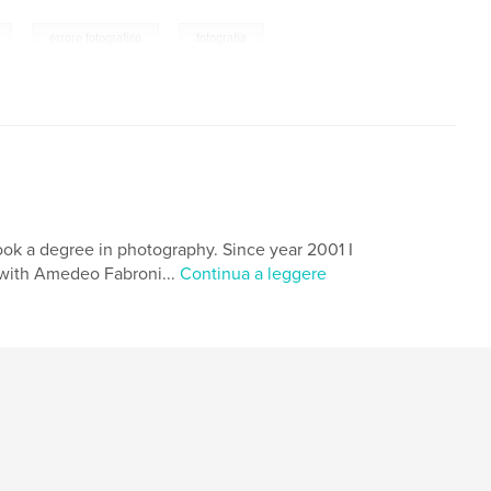
,
,
errore fotografico
fotografia
I took a degree in photography. Since year 2001 I
 with Amedeo Fabroni...
Continua a leggere