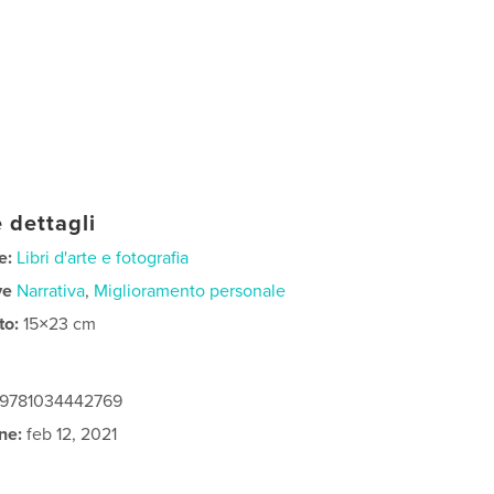
 dettagli
e:
Libri d'arte e fotografia
ve
Narrativa
,
Miglioramento personale
to:
15×23 cm
: 9781034442769
ne:
feb 12, 2021