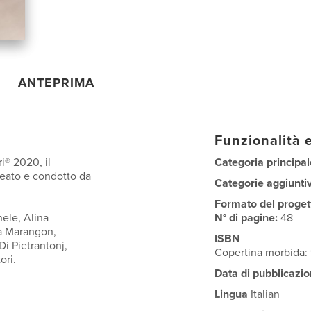
ANTEPRIMA
Funzionalità e
i® 2020, il
Categoria principal
deato e condotto da
Categorie aggiunti
Formato del proget
hele, Alina
N° di pagine:
48
ia Marangon,
ISBN
Di Pietrantonj,
Copertina morbida
ori.
Data di pubblicazio
Lingua
Italian