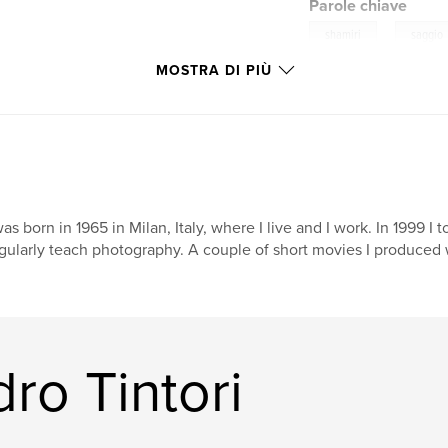
Parole chiave
,
shamiri
saggio
MOSTRA DI PIÙ
was born in 1965 in Milan, Italy, where I live and I work. In 1999 
gularly teach photography. A couple of short movies I produced
dro Tintori