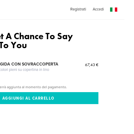
Registrati
Accedi
et A Chance To Say
To You
IGIDA CON SOVRACCOPERTA
67,43 €
lori pieni su copertina in lino
verrà aggiunta al momento del pagamento.