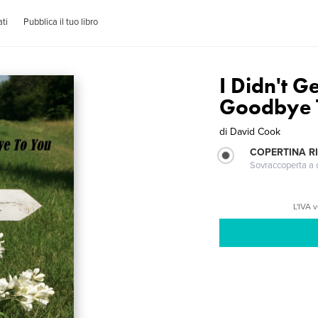
ti
Pubblica il tuo libro
I Didn't G
Goodbye 
di
David Cook
COPERTINA R
Sovraccoperta a co
L'IVA 