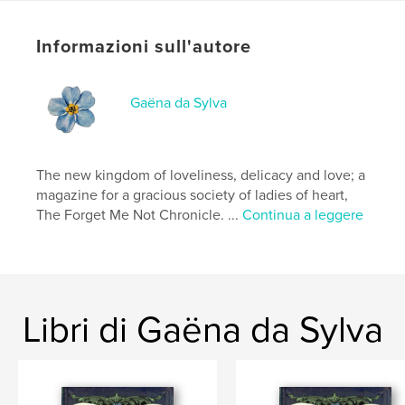
Formato del progetto:
US Letter, 22×28 cm
N° di pagine:
64
Informazioni sull'autore
Data di pubblicazione:
mar 12, 2021
Lingua
French
Gaëna da Sylva
The new kingdom of loveliness, delicacy and love; a
magazine for a gracious society of ladies of heart,
The Forget Me Not Chronicle. ...
Continua a leggere
Libri di Gaëna da Sylva