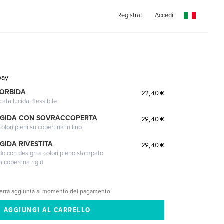
Registrati
Accedi
way
MORBIDA
22,40 €
cata lucida, flessibile
IGIDA CON SOVRACCOPERTA
29,40 €
lori pieni su copertina in lino
GIDA RIVESTITA
29,40 €
gido con design a colori pieno stampato
a copertina rigid
verrà aggiunta al momento del pagamento.