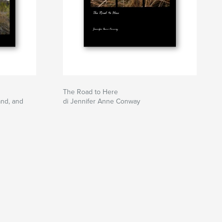
The Road to Here
and, and
di Jennifer Anne Conway