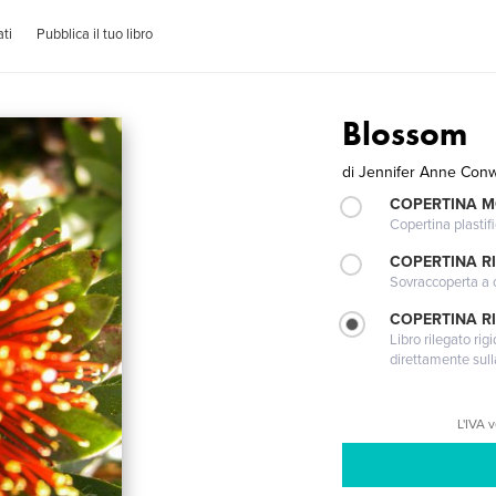
ti
Pubblica il tuo libro
Blossom
di
Jennifer Anne Con
COPERTINA 
Copertina plastifi
COPERTINA R
Sovraccoperta a co
COPERTINA RI
Libro rilegato ri
direttamente sull
L'IVA 