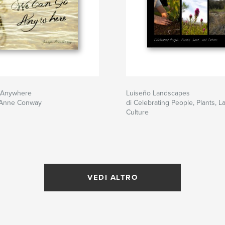
 Anywhere
Luiseño Landscapes
r Anne Conway
di Celebrating People, Plants, L
Culture
VEDI ALTRO