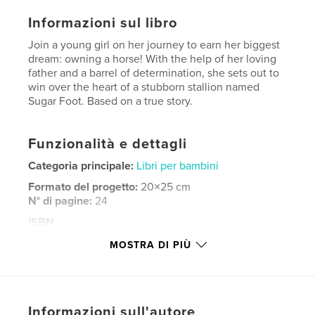
Informazioni sul libro
Join a young girl on her journey to earn her biggest
dream: owning a horse! With the help of her loving
father and a barrel of determination, she sets out to
win over the heart of a stubborn stallion named
Sugar Foot. Based on a true story.
Funzionalità e dettagli
Categoria principale:
Libri per bambini
Formato del progetto:
20×25 cm
N° di pagine:
24
ISBN
Copertina morbida: 9781006880445
MOSTRA DI PIÙ
Data di pubblicazione:
giu 05, 2021
Lingua
English
Parole chiave
Informazioni sull'autore