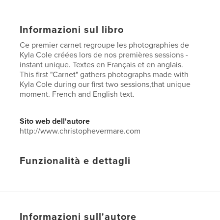
Informazioni sul libro
Ce premier carnet regroupe les photographies de
Kyla Cole créées lors de nos premières sessions -
instant unique. Textes en Français et en anglais.
This first "Carnet" gathers photographs made with
Kyla Cole during our first two sessions,that unique
moment. French and English text.
Sito web dell'autore
http://www.christophevermare.com
Funzionalità e dettagli
Categoria principale:
Libri d'arte e fotografia
Formato del progetto:
Verticale standard, 20×25 cm
N° di pagine:
38
Data di pubblicazione:
nov 06, 2007
Informazioni sull'autore